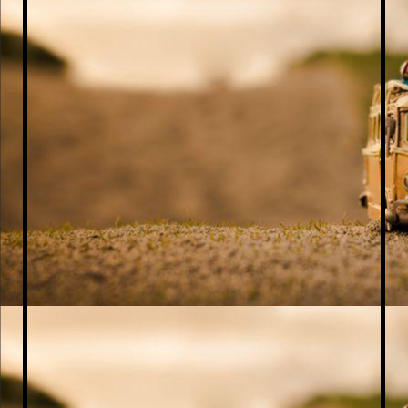
Polish_20250409_144229930