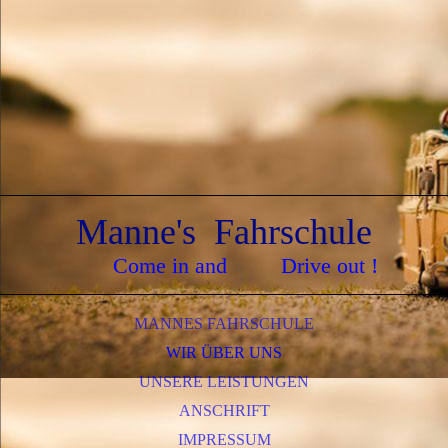
Manne's Fahrschule
Come in and Drive out !
MANNES FAHRSCHULE
WIR ÜBER UNS
UNSERE LEISTUNGEN
ANSCHRIFT
IMPRESSUM