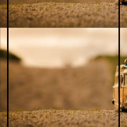
Polish_20250409_144437713