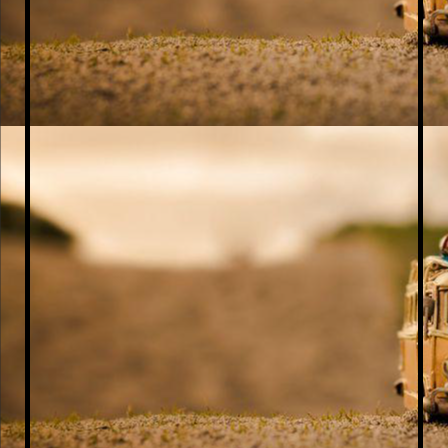
Polish_20250409_144904325