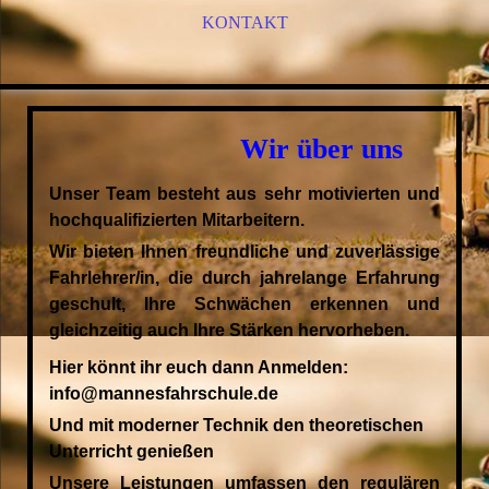
KONTAKT
Wir über uns
Unser Team besteht aus sehr motivierten und
hochqualifizierten Mitarbeitern.
Wir bieten Ihnen freundliche und zuverlässige
Fahrlehrer/in, die durch jahrelange Erfahrung
geschult, Ihre Schwächen erkennen und
gleichzeitig auch Ihre Stärken hervorheben.
Hier könnt ihr euch dann Anmelden:
info@mannesfahrschule.de
Und mit moderner Technik den theoretischen
Unterricht genießen
Unsere Leistungen umfassen den regulären